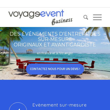
04 20 10 10 28
DES ÉVÉNEMENTS D’ENTREPRISES
SUR-MESURE
ORIGINAUX ET AVANT-GARDISTE
en France et à l’étranger
CONTACTEZ NOUS POUR UN DEVIS !
Evènement sur-mesure